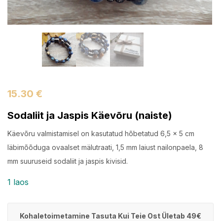
15.30
€
Sodaliit ja Jaspis Käevõru (naiste)
Käevõru valmistamisel on kasutatud hõbetatud 6,5 x 5 cm
läbimõõduga ovaalset mälutraati, 1,5 mm laiust nailonpaela, 8
mm suuruseid sodaliit ja jaspis kivisid.
1 laos
Kohaletoimetamine Tasuta Kui Teie Ost Ületab 49€