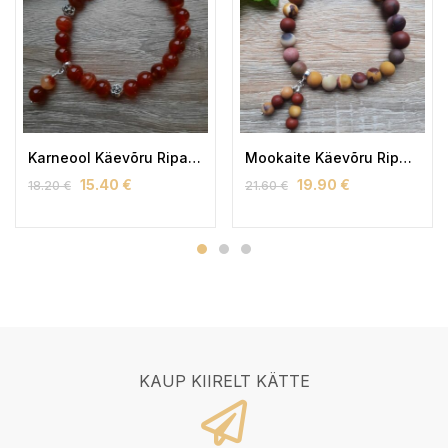
Karneool Käevõru Ripatsiga (naiste)
Mookaite Käevõru Ripatsiga (naiste)
15.40
€
19.90
€
18.20
€
21.60
€
KAUP KIIRELT KÄTTE