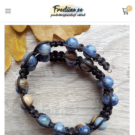
0
Sign in
Remember me
Lost password?
Log in
Create an account