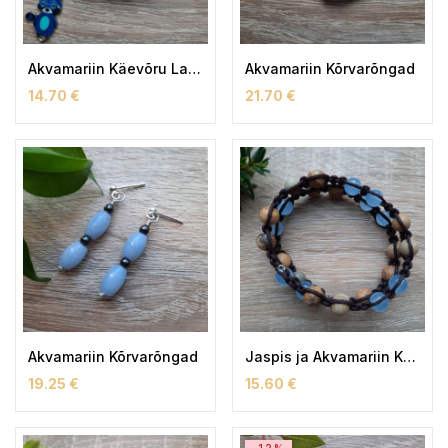
Akvamariin Käevõru Lastele
Akvamariin Kõrvarõngad
14.70
€
21.70
€
Akvamariin Kõrvarõngad
Jaspis ja Akvamariin Käevõru (naiste)
19.25
€
15.60
€