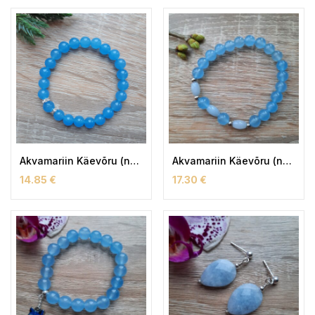
Akvamariin Käevõru (naiste)
Akvamariin Käevõru (naiste)
14.85
€
17.30
€