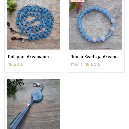
-12%
Prillipael Akvamariin
Roosa Kvarts ja Akvamariin Käevõru (naiste)
19.50
€
15.60
€
17.80
€