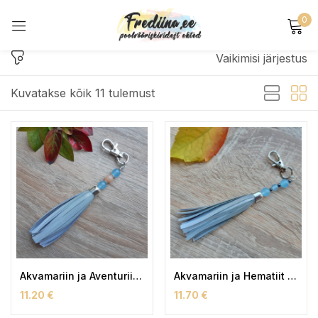
0
Sign in
Vaikimisi järjestus
Kuvatakse kõik 11 tulemust
Remember me
Lost password?
Log in
Create an account
Akvamariin ja Aventuriin Helkur
Akvamariin ja Hematiit Helkur
11.20
€
11.70
€